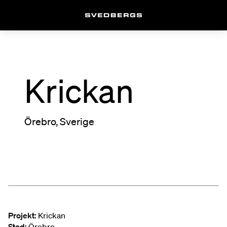
Krickan
Örebro, Sverige
Projekt:
Krickan
Sted:
Örebro