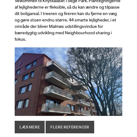
Velkommen til Knytkalaset i Sege Park. Plantegningerne
af lejlighederne er fleksible, så du kan ændre og tilpasse
dit boligareal. I treeren og fireren kan du fjerne en væg
og gøre stuen endnu større. 44 smarte lejligheder, i et
område der bliver Malmøs udstillingsvindue for
bæredygtig udvikling med Neighbourhood sharing i
fokus.
LÆS MERE
FLERE REFERENCER