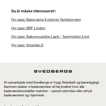
Du är måske interesseret i
Ny case: Basecamp Explorer Spitsbergen
Ny case: BRF Linden
Ny case: Rakennusliike Lapti - Tammiston Emil
Ny case: Sjösidan 2
At samarbejde med Svedbergs er trygt, fleksibelt og bæredygtigt.
Sammen skaber vi badeværelser af høj kvalitet hvor alle
badeværelsesmøbler matcher – uanset størrelse eller stil på
badeværelset og i hjemmet.