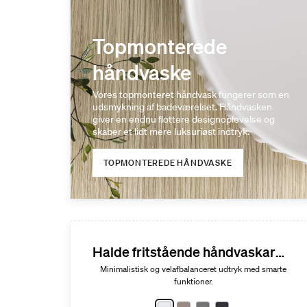
Topmonterede
håndvaske
Vores topmonteret håndvask fungerer som en
udsmykning af badeværelset. Håndvasken
giver en endnu flottere designoplevelse og
skaber et lidt mere luksuriøst indtryk.
TOPMONTEREDE HÅNDVASKE
Halde fritstående håndvaskarmatur
Minimalistisk og velafbalanceret udtryk med smarte
funktioner.