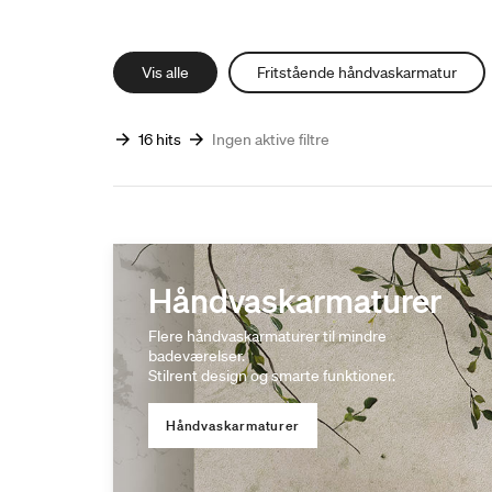
Vis alle
Fritstående håndvaskarmatur
16 hits
Ingen aktive filtre
Håndvaskarmaturer
Flere håndvaskarmaturer til mindre
badeværelser.
Stilrent design og smarte funktioner.
Håndvaskarmaturer