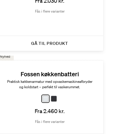
Fra 2.030 kr.
Fås i flere varianter
GÅ TIL PRODUKT
Nyhed
Fossen køkkenbatteri
Praktisk køkkenarmatur med opvaskemaskineafbryder
og koldstart – perfekt til vaskerummet.
Fra 2.460 kr.
Fås i flere varianter