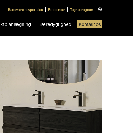
Badeværelsesportalen
Referencer
Tegneprogram
ektplanlægning
Bæredygtighed
Kontakt os