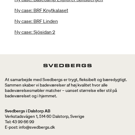
Ny case: BRF Knytkalaset
Ny case: BRF Linden
Ny case: Sjösidan 2
At samarbejde med Svedbergs er trygt, fleksibelt og bæredygtigt.
Sammen skaber vi badeværelser af høj kvalitet hvor alle
badeværelsesmøbler matcher – uanset størrelse eller stil på
badeværelset og i hjemmet.
Svedbergs i Dalstorp AB
Verkstadsvägen 1, 514 60 Dalstorp, Sverige
Tel: 43 99 66 99
E-post: info@svedbergs.dk