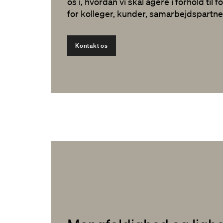
os i, hvordan vi skal agere i forhold til
for kolleger, kunder, samarbejdspartner
Kontakt os