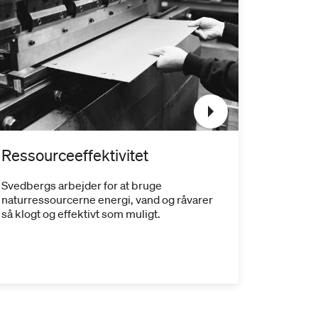
Ressourceeffektivitet
Træ fr
Svedbergs arbejder for at bruge
Svedbergs
naturressourcerne energi, vand og råvarer
kommer fr
så klogt og effektivt som muligt.