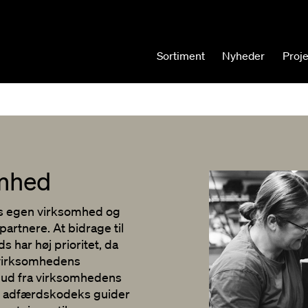
Sortiment
Nyheder
Proj
omhed
ores egen virksomhed og
rtnere. At bidrage til
 har høj prioritet, da
 virksomhedens
r ud fra virksomhedens
 adfærdskodeks guider