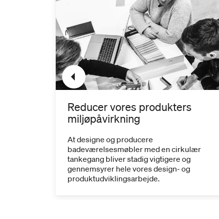
vbrug
Reducer vores produkters
miljøpåvirkning
æråvare
de.
At designe og producere
badeværelsesmøbler med en cirkulær
tankegang bliver stadig vigtigere og
gennemsyrer hele vores design- og
produktudviklingsarbejde.