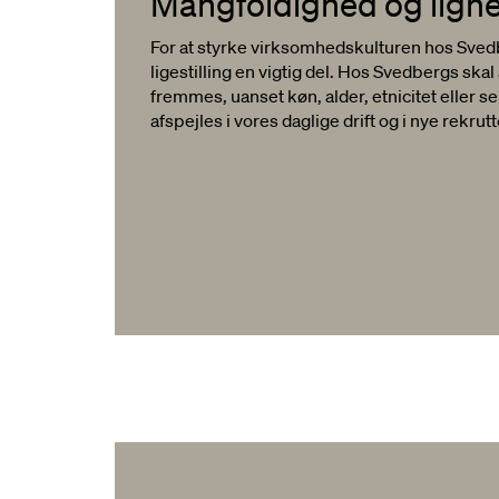
Mangfoldighed og ligh
For at styrke virksomhedskulturen hos Sve
ligestilling en vigtig del. Hos Svedbergs ska
fremmes, uanset køn, alder, etnicitet eller s
afspejles i vores daglige drift og i nye rekrut