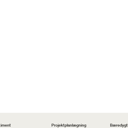
timent
Projektplanlægning
Bæredygti