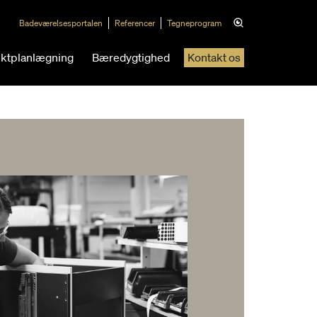
Badeværelsesportalen
Referencer
Tegneprogram
ektplanlægning
Bæredygtighed
Kontakt os