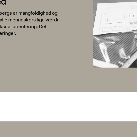
ed
dbergs er mangfoldighed og
l alle menneskers lige værdi
eksuel orientering. Det
teringer.