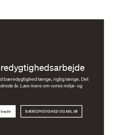
redygtighedsarbejde
 bæredygtighed længe, ​​rigtig længe. Det
drede år. Læs mere om vores miljø- og
rbejde
BÆREDYGTIGHED OG MILJØ