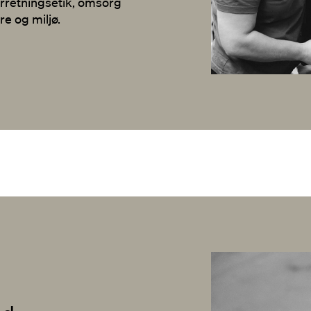
 forretningsetik, omsorg
e og miljø.