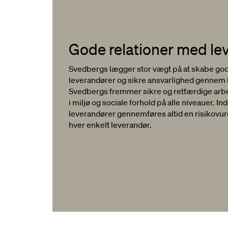
Gode relationer med le
Svedbergs lægger stor vægt på at skabe gode 
leverandører og sikre ansvarlighed gennem
Svedbergs fremmer sikre og retfærdige arbe
i miljø og sociale forhold på alle niveauer. I
leverandører gennemføres altid en risikov
hver enkelt leverandør.