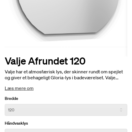
Valje Afrundet 120
Valje har et atmosfærisk lys, der skinner rundt om spejlet
og giver et behageligt Gloria-lys i badeværelset. Valje
findes i mange forskellige former, vælg et rundt, afrundet,
Læs mere om
ovalt, dobbelt eller hvorfor ikke spejle i traditionelt udtryk.
Spejlet kan kun kombineres med en bordplade og
Bredde
fritstående håndvask. Kan ikke kombineres med Skule
fritstående håndvaskarmatur.
Håndvasklys