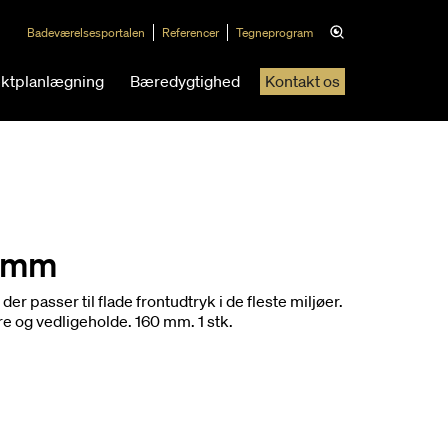
Badeværelsesportalen
Referencer
Tegneprogram
ektplanlægning
Bæredygtighed
Kontakt os
0 mm
der passer til flade frontudtryk i de fleste miljøer.
e og vedligeholde. 160 mm. 1 stk.