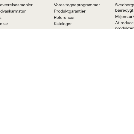
eværelsesmøbler
Vores tegneprogrammer
Svedberg
bæredygt
dvaskarmatur
Produktgarantier
Miljømær
s
Referencer
At reduce
ekar
Kataloger
produkters
se- og
Badeværelsesportalen
Reducerer 
ekarsarmaturer
FAQ - spørgsmål og svar
drivhusga
dklædetørrer
BIM-Object
Ressource
& Toilet
Ansvarsfu
eværelsestilbehør
Træ fra h
ervedele
 os på de sociale medier
ebook
Instagram
LinkedIn
Youtube
Pinterest
Mynewsdesk