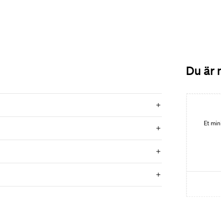
Du är 
Et mini