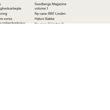
s
Svedbergs Magazine
ighedsarbejde
volume 1
kning
Ny case: BRF Linden
re vores
Halvor Bakke
 miljøpåvirkning
Ny case: Sjösidan 2
udledningen af ​​
Stockholm Design Week
sser
2023
effektivitet
Ny case: BRF Knytkalaset
ld virksomhed
Blyantsort
oldbart skovbrug
Epos 60
Ny case: Rakennusliike
Lapti - Tammiston Emil
Ny case: Basecamp
Explorer Spitsbergen
Kontakt os
BADEVÆRELSESPORTALEN
Søg