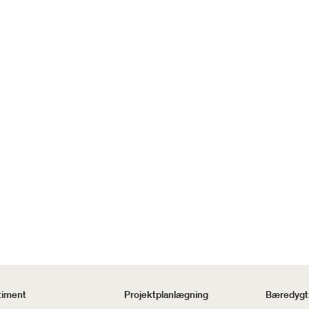
timent
Projektplanlægning
Bæredygti