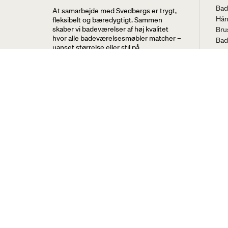
Bad
At samarbejde med Svedbergs er trygt,
Hån
fleksibelt og bæredygtigt. Sammen
skaber vi badeværelser af høj kvalitet
Bru
hvor alle badeværelsesmøbler matcher –
Bad
uanset størrelse eller stil på
Bru
badeværelset og i hjemmet.
bad
Hån
Svedbergs i Dalstorp AB
WC 
Verkstadsvägen 1, 514 60 Dalstorp,
Bad
Sverige
Res
Tel: 43 99 66 99
E-post: info@svedbergs.dk
Spørgsmål og svar
Sprog:
Følg
Fac