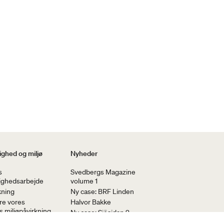
ghed og miljø
Nyheder
s
Svedbergs Magazine
ighedsarbejde
volume 1
kning
Ny case: BRF Linden
re vores
Halvor Bakke
 miljøpåvirkning
Ny case: Sjösidan 2
udledningen af ​​
Stockholm Design Week