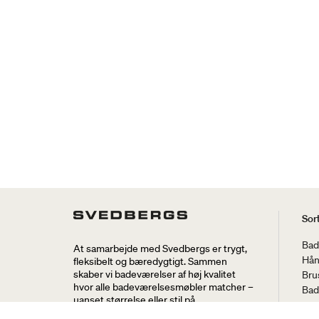
Sor
Bad
At samarbejde med Svedbergs er trygt,
Hån
fleksibelt og bæredygtigt. Sammen
skaber vi badeværelser af høj kvalitet
Bru
hvor alle badeværelsesmøbler matcher –
Bad
uanset størrelse eller stil på
Bru
badeværelset og i hjemmet.
bad