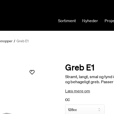
Sortiment
Nyheder
Proj
knopper
/
Greb E1
Greb E1
Stramt, langt, smal og tynd
og behageligt greb. Passer fi
Bloc. 1 stk.
Læs mere om
CC