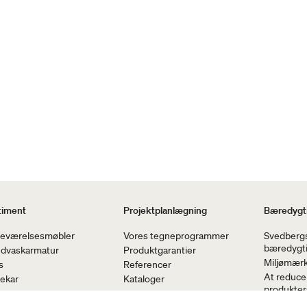
timent
Projektplanlægning
Bæredygti
eværelsesmøbler
Vores tegneprogrammer
Svedberg
bæredygt
dvaskarmatur
Produktgarantier
Miljømær
s
Referencer
At reduce
ekar
Kataloger
produkters
se- og
Badeværelsesportalen
Reducerer 
ekarsarmaturer