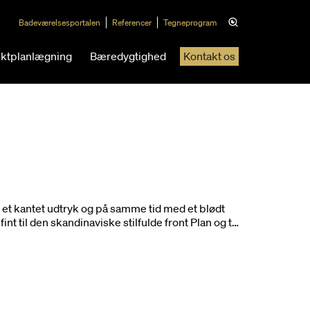
Badeværelsesportalen
Referencer
Tegneprogram
ektplanlægning
Bæredygtighed
Kontakt os
 i et kantet udtryk og på samme tid med et blødt
nt til den skandinaviske stilfulde front Plan og til